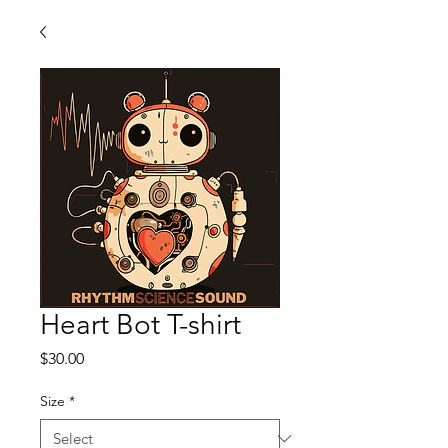
Heart Bot T-shirt
Price
$30.00
Size
*